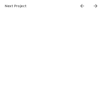
5
Next Project
6
7
8
9
10
11
12
13
14
1