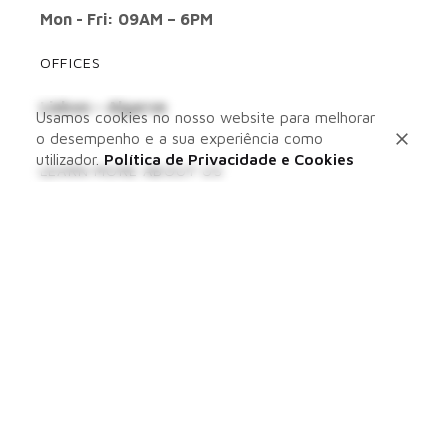
Mon - Fri: 09AM – 6PM
OFFICES
Lisbon – Algarve
Usamos cookies no nosso website para melhorar
o desempenho e a sua experiência como
utilizador.
Política de Privacidade e Cookies
LEARN MORE ABOUT US
ABOUT US
SERVICES
PORTFOLIO
BLOG
CONTACTS
WANT TO KNOW WHAT WE’RE UP TO?