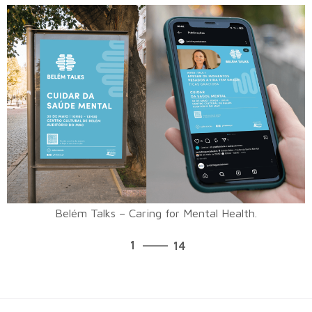
Belém Talks – Caring for Mental Health.
14
1
14
2
3
4