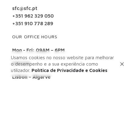
sfc@sfc.pt
+351 962 329 050
+351 910 778 289
OUR OFFICE HOURS
Mon - Fri: 09AM – 6PM
Usamos cookies no nosso website para melhorar
OFFICES
o desempenho e a sua experiência como
utilizador.
Política de Privacidade e Cookies
Lisbon – Algarve
LEARN MORE ABOUT US
ABOUT US
SERVICES
PORTFOLIO
BLOG