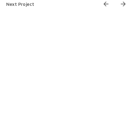
5
Next Project
6
7
8
9
10
11
1