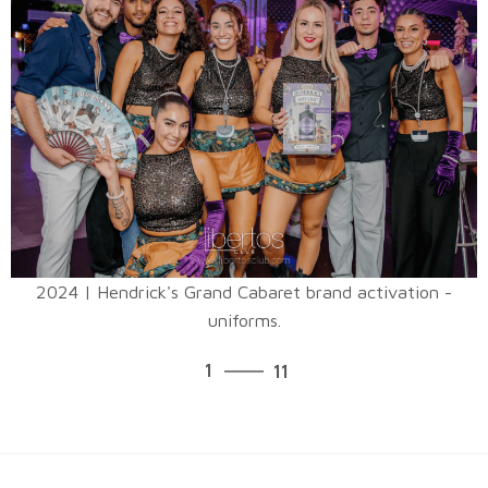
2024 | Hendrick's Grand Cabaret brand activation -
uniforms.
11
1
11
2
3
4