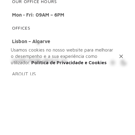
OUR OFFICE HOURS
Mon - Fri: 09AM – 6PM
OFFICES
Lisbon – Algarve
Usamos cookies no nosso website para melhorar
o desempenho e a sua experiência como
LEARN MORE ABOUT US
utilizador.
Política de Privacidade e Cookies
ABOUT US
SERVICES
PORTFOLIO
BLOG
CONTACTS
WANT TO KNOW WHAT WE’RE UP TO?