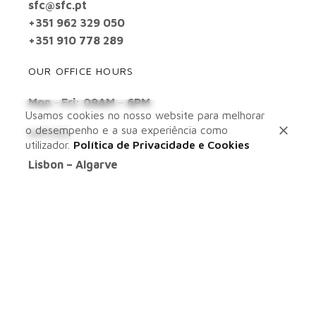
sfc@sfc.pt
+351 962 329 050
+351 910 778 289
OUR OFFICE HOURS
Mon - Fri: 09AM – 6PM
Usamos cookies no nosso website para melhorar
o desempenho e a sua experiência como
OFFICES
utilizador.
Política de Privacidade e Cookies
Lisbon – Algarve
LEARN MORE ABOUT US
ABOUT US
SERVICES
PORTFOLIO
BLOG