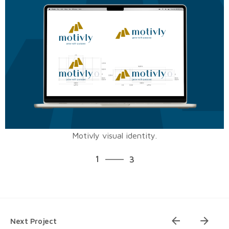
Motivly visual identity.
3
1
3
2
3
1
Next Project