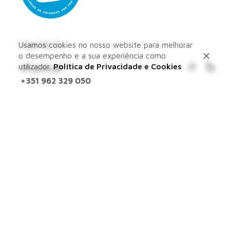
Usamos cookies no nosso website para melhorar
CONTACTS
o desempenho e a sua experiência como
utilizador.
Política de Privacidade e Cookies
sfc@sfc.pt
+351 962 329 050
+351 910 778 289
OUR OFFICE HOURS
Mon - Fri: 09AM – 6PM
OFFICES
Lisbon – Algarve
LEARN MORE ABOUT US