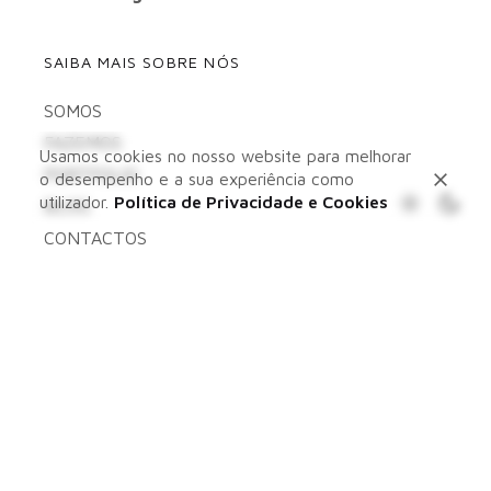
SAIBA MAIS SOBRE NÓS
SOMOS
FAZEMOS
Usamos cookies no nosso website para melhorar
PORTFOLIO
o desempenho e a sua experiência como
utilizador.
Política de Privacidade e Cookies
BLOG
CONTACTOS
QUER SABER O QUE ANDAMOS A FAZER?
Quero receber as comunicações e compreendo