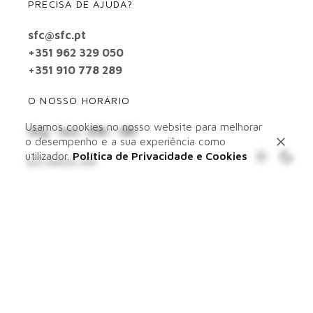
PRECISA DE AJUDA?
sfc@sfc.pt
+351 962 329 050
+351 910 778 289
O NOSSO HORÁRIO
Usamos cookies no nosso website para melhorar
Seg - Sex: 09h - 18h
o desempenho e a sua experiência como
utilizador.
Política de Privacidade e Cookies
ESTAMOS EM
Lisboa - Algarve
SAIBA MAIS SOBRE NÓS
SOMOS
FAZEMOS
PORTFOLIO